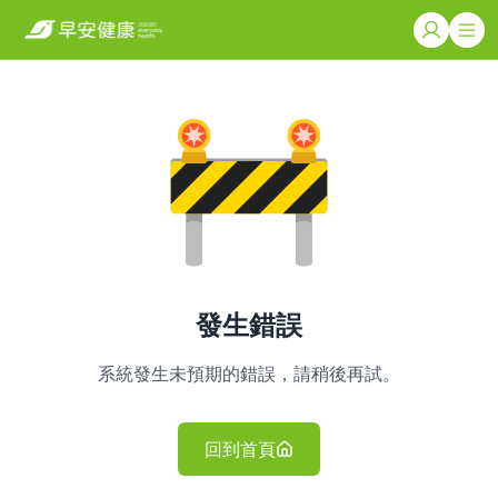
發生錯誤
系統發生未預期的錯誤，請稍後再試。
回到首頁