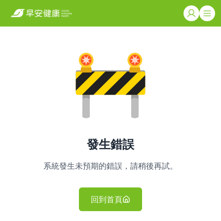
發生錯誤
系統發生未預期的錯誤，請稍後再試。
回到首頁