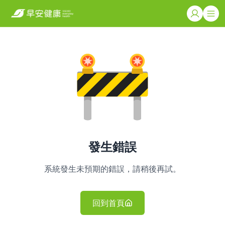
發生錯誤
系統發生未預期的錯誤，請稍後再試。
回到首頁