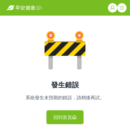
發生錯誤
系統發生未預期的錯誤，請稍後再試。
回到首頁