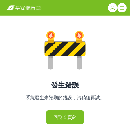
發生錯誤
系統發生未預期的錯誤，請稍後再試。
回到首頁