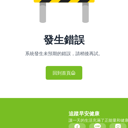
發生錯誤
系統發生未預期的錯誤，請稍後再試。
回到首頁
追蹤早安健康
讓一天的生活充滿了正能量和健