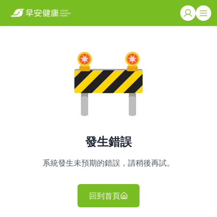
發生錯誤
系統發生未預期的錯誤，請稍後再試。
回到首頁