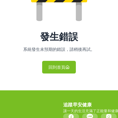
發生錯誤
系統發生未預期的錯誤，請稍後再試。
回到首頁
追蹤早安健康
讓一天的生活充滿了正能量和健