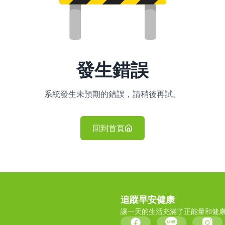
發生錯誤
系統發生未預期的錯誤，請稍後再試。
回到首頁
追蹤早安健康
讓一天的生活充滿了正能量和健