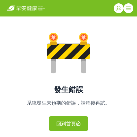
發生錯誤
系統發生未預期的錯誤，請稍後再試。
回到首頁