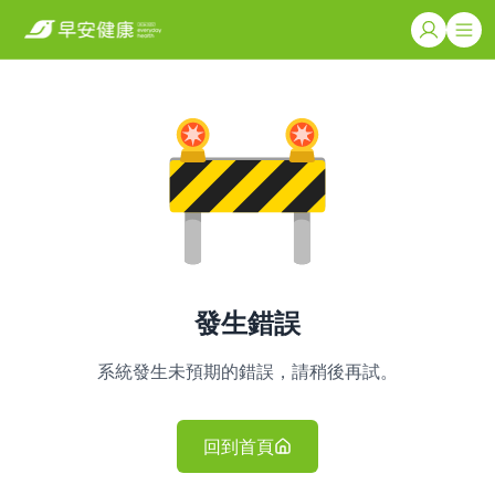
發生錯誤
系統發生未預期的錯誤，請稍後再試。
回到首頁