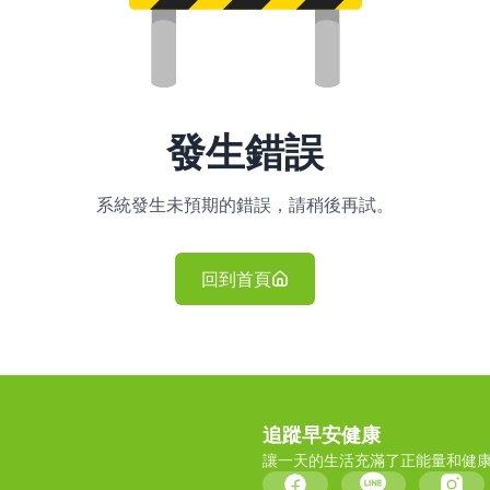
發生錯誤
系統發生未預期的錯誤，請稍後再試。
回到首頁
追蹤早安健康
讓一天的生活充滿了正能量和健