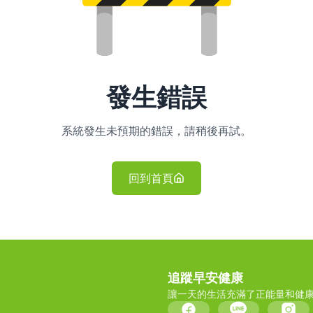
發生錯誤
系統發生未預期的錯誤，請稍後再試。
回到首頁
追蹤早安健康
讓一天的生活充滿了正能量和健