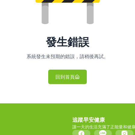
發生錯誤
系統發生未預期的錯誤，請稍後再試。
回到首頁
追蹤早安健康
讓一天的生活充滿了正能量和健