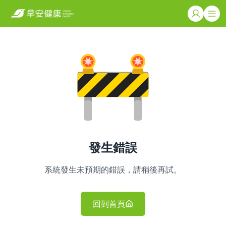
發生錯誤
系統發生未預期的錯誤，請稍後再試。
回到首頁