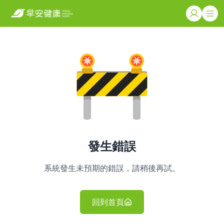
發生錯誤
系統發生未預期的錯誤，請稍後再試。
回到首頁