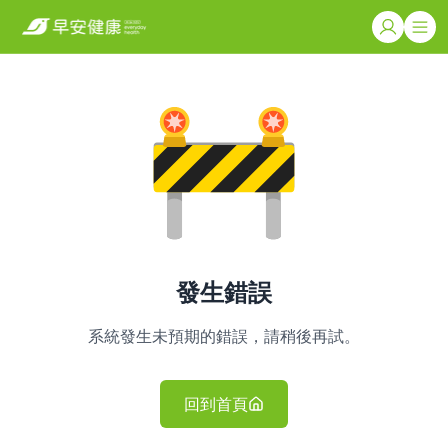
發生錯誤
系統發生未預期的錯誤，請稍後再試。
回到首頁