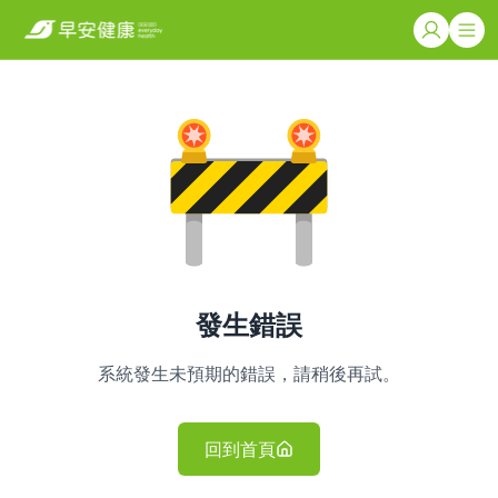
發生錯誤
系統發生未預期的錯誤，請稍後再試。
回到首頁