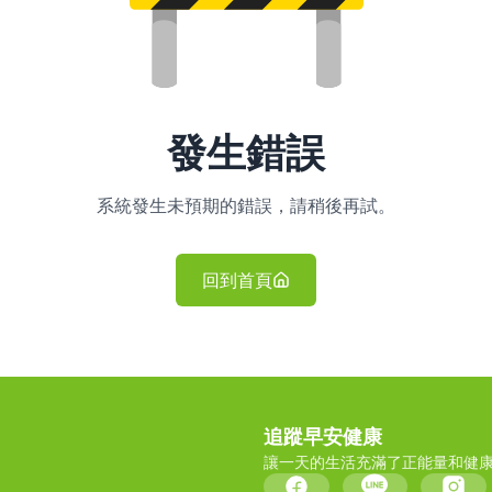
發生錯誤
系統發生未預期的錯誤，請稍後再試。
回到首頁
追蹤早安健康
讓一天的生活充滿了正能量和健