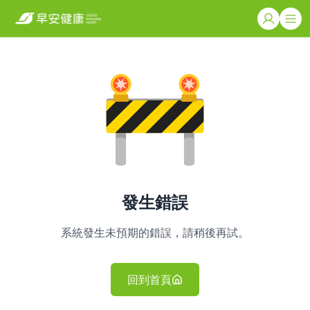
發生錯誤
系統發生未預期的錯誤，請稍後再試。
回到首頁