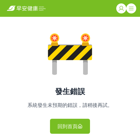
發生錯誤
系統發生未預期的錯誤，請稍後再試。
回到首頁