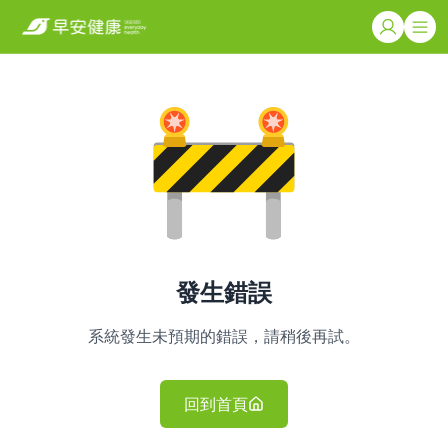
發生錯誤
系統發生未預期的錯誤，請稍後再試。
回到首頁