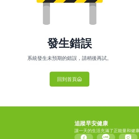
發生錯誤
系統發生未預期的錯誤，請稍後再試。
回到首頁
追蹤早安健康
讓一天的生活充滿了正能量和健