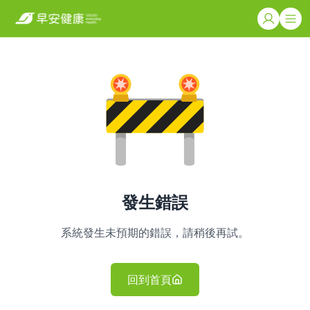
發生錯誤
系統發生未預期的錯誤，請稍後再試。
回到首頁