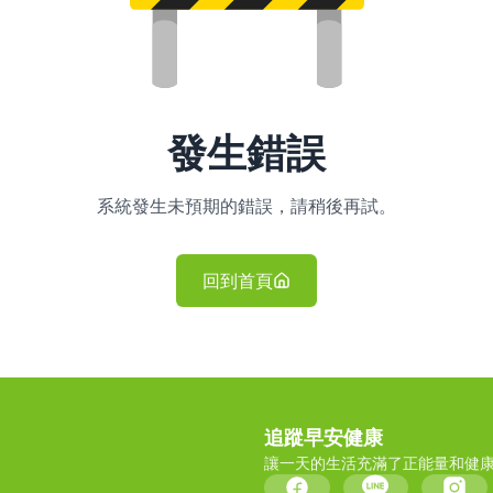
發生錯誤
系統發生未預期的錯誤，請稍後再試。
回到首頁
追蹤早安健康
讓一天的生活充滿了正能量和健