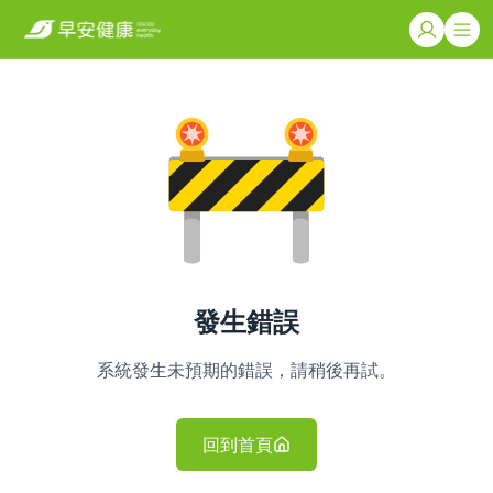
發生錯誤
系統發生未預期的錯誤，請稍後再試。
回到首頁