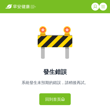
發生錯誤
系統發生未預期的錯誤，請稍後再試。
回到首頁