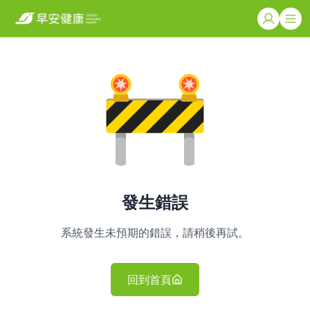
發生錯誤
系統發生未預期的錯誤，請稍後再試。
回到首頁