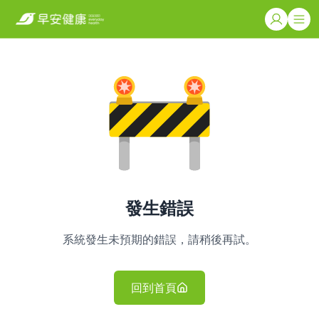
發生錯誤
系統發生未預期的錯誤，請稍後再試。
回到首頁