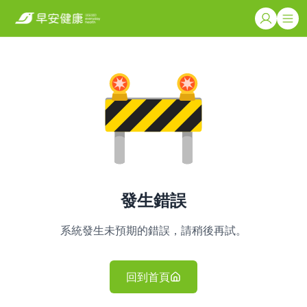
發生錯誤
系統發生未預期的錯誤，請稍後再試。
回到首頁