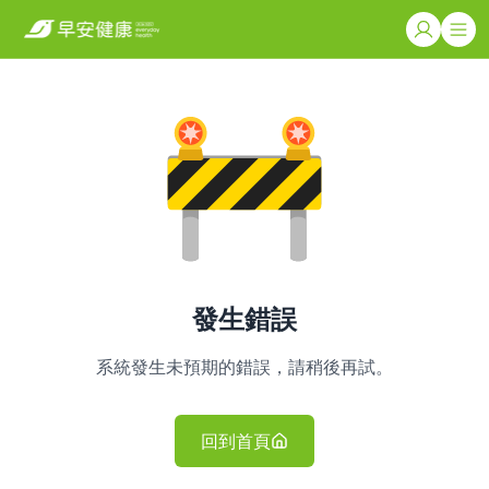
發生錯誤
系統發生未預期的錯誤，請稍後再試。
回到首頁