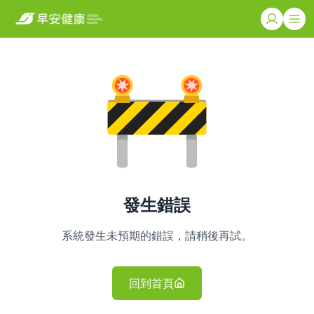
發生錯誤
系統發生未預期的錯誤，請稍後再試。
回到首頁