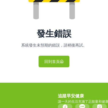
發生錯誤
系統發生未預期的錯誤，請稍後再試。
回到首頁
追蹤早安健康
讓一天的生活充滿了正能量和健