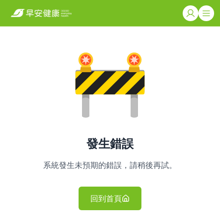
發生錯誤
系統發生未預期的錯誤，請稍後再試。
回到首頁