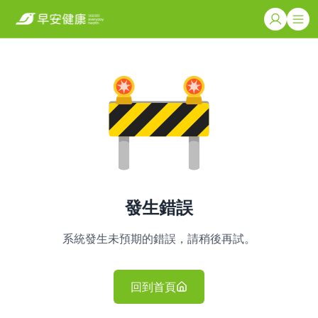
發生錯誤
系統發生未預期的錯誤，請稍後再試。
回到首頁