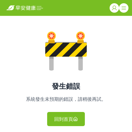
發生錯誤
系統發生未預期的錯誤，請稍後再試。
回到首頁