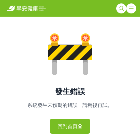
發生錯誤
系統發生未預期的錯誤，請稍後再試。
回到首頁