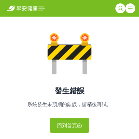
發生錯誤
系統發生未預期的錯誤，請稍後再試。
回到首頁