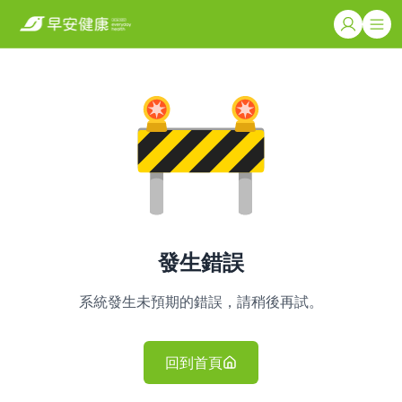
發生錯誤
系統發生未預期的錯誤，請稍後再試。
回到首頁