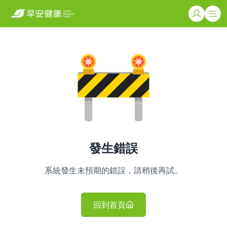
發生錯誤
系統發生未預期的錯誤，請稍後再試。
回到首頁