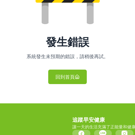
發生錯誤
系統發生未預期的錯誤，請稍後再試。
回到首頁
追蹤早安健康
讓一天的生活充滿了正能量和健