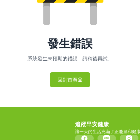
發生錯誤
系統發生未預期的錯誤，請稍後再試。
回到首頁
追蹤早安健康
讓一天的生活充滿了正能量和健