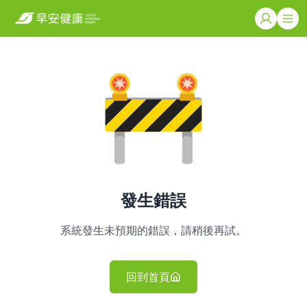
發生錯誤
系統發生未預期的錯誤，請稍後再試。
回到首頁