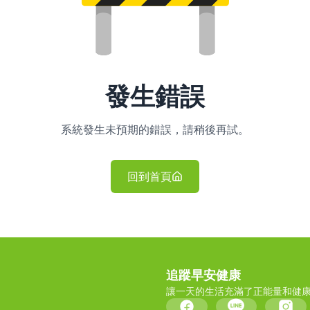
發生錯誤
系統發生未預期的錯誤，請稍後再試。
回到首頁
追蹤早安健康
讓一天的生活充滿了正能量和健