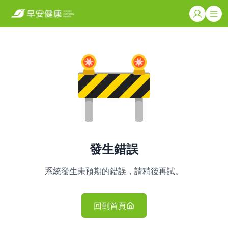
發生錯誤
系統發生未預期的錯誤，請稍後再試。
回到首頁