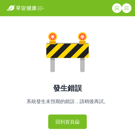
發生錯誤
系統發生未預期的錯誤，請稍後再試。
回到首頁