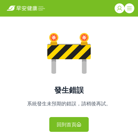
發生錯誤
系統發生未預期的錯誤，請稍後再試。
回到首頁