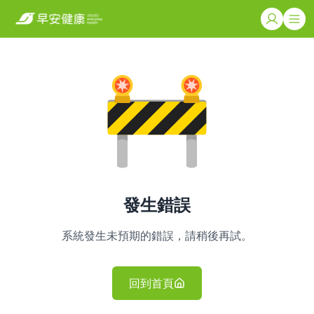
發生錯誤
系統發生未預期的錯誤，請稍後再試。
回到首頁