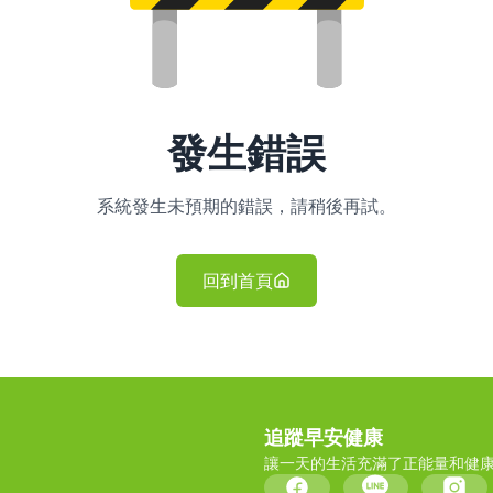
發生錯誤
系統發生未預期的錯誤，請稍後再試。
回到首頁
追蹤早安健康
讓一天的生活充滿了正能量和健