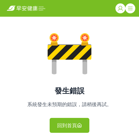
發生錯誤
系統發生未預期的錯誤，請稍後再試。
回到首頁